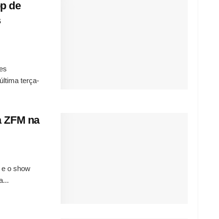
op de
s
ões
ltima terça-
a ZFM na
a e o show
...