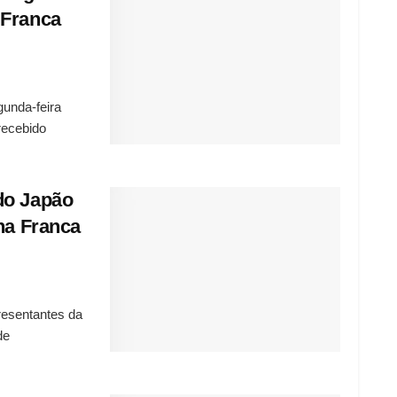
 Franca
unda-feira
recebido
do Japão
na Franca
resentantes da
de