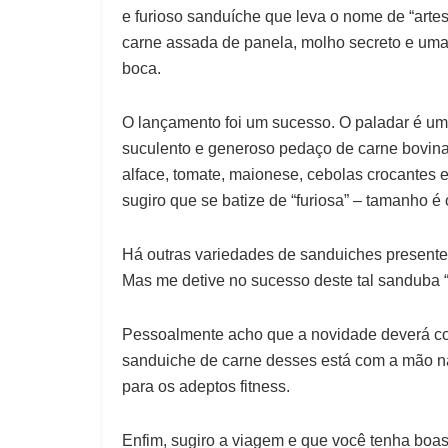
e furioso sanduíche que leva o nome de “artes
carne assada de panela, molho secreto e uma
boca.
O lançamento foi um sucesso. O paladar é u
suculento e generoso pedaço de carne bovina
alface, tomate, maionese, cebolas crocantes 
sugiro que se batize de “furiosa” – tamanho é
Há outras variedades de sanduiches presentes
Mas me detive no sucesso deste tal sanduba “a
Pessoalmente acho que a novidade deverá co
sanduiche de carne desses está com a mão na
para os adeptos fitness.
Enfim, sugiro a viagem e que você tenha bo