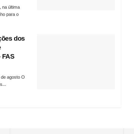
 na última
ho para o
ções dos
e
– FAS
 de agosto O
...