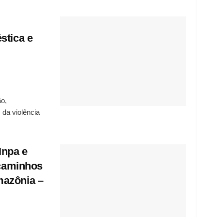
stica e
ão,
 da violência
Inpa e
 caminhos
mazônia –