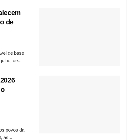
talecem
io de
vel de base
julho, de...
 2026
do
dos povos da
 as...