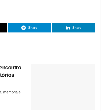
Share
Share
)encontro
tórios
ia, memória e
..