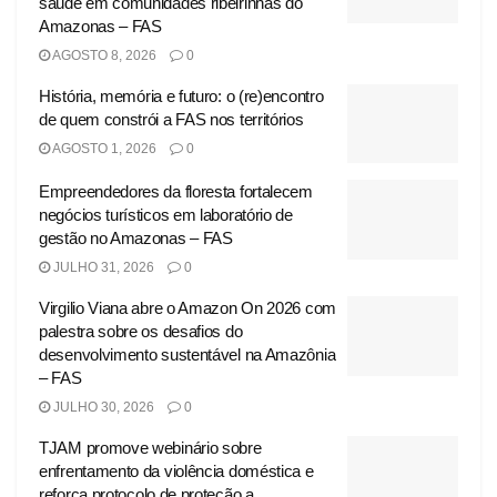
saúde em comunidades ribeirinhas do
Amazonas – FAS
AGOSTO 8, 2026
0
História, memória e futuro: o (re)encontro
de quem constrói a FAS nos territórios
AGOSTO 1, 2026
0
Empreendedores da floresta fortalecem
negócios turísticos em laboratório de
gestão no Amazonas – FAS
JULHO 31, 2026
0
Virgilio Viana abre o Amazon On 2026 com
palestra sobre os desafios do
desenvolvimento sustentável na Amazônia
– FAS
JULHO 30, 2026
0
TJAM promove webinário sobre
enfrentamento da violência doméstica e
reforça protocolo de proteção a