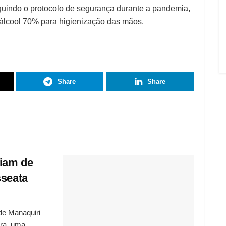
uindo o protocolo de segurança durante a pandemia,
álcool 70% para higienização das mãos.
Share
Share
iam de
sseata
de Manaquiri
ira, uma