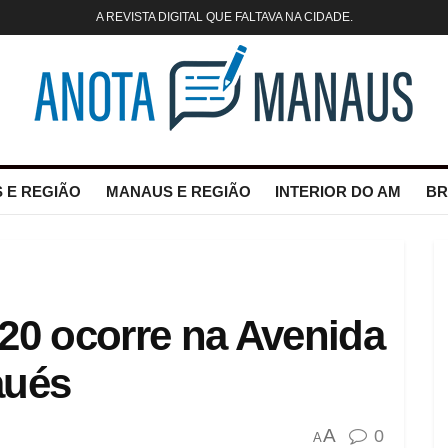
A REVISTA DIGITAL QUE FALTAVA NA CIDADE.
 E REGIÃO
MANAUS E REGIÃO
INTERIOR DO AM
BR
 20 ocorre na Avenida
aués
A
0
A