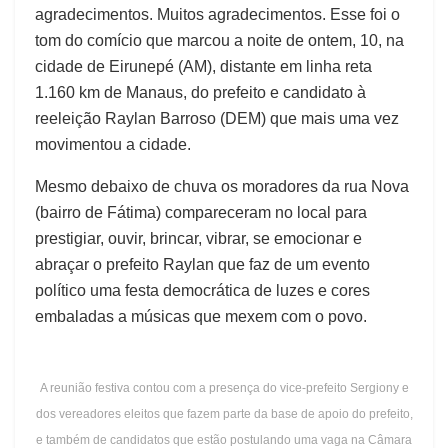
agradecimentos. Muitos agradecimentos. Esse foi o
tom do comício que marcou a noite de ontem, 10, na
cidade de Eirunepé (AM), distante em linha reta
1.160 km de Manaus, do prefeito e candidato à
reeleição Raylan Barroso (DEM) que mais uma vez
movimentou a cidade.
Mesmo debaixo de chuva os moradores da rua Nova
(bairro de Fátima) compareceram no local para
prestigiar, ouvir, brincar, vibrar, se emocionar e
abraçar o prefeito Raylan que faz de um evento
político uma festa democrática de luzes e cores
embaladas a músicas que mexem com o povo.
A reunião festiva contou com a presença do vice-prefeito Sergiony e
dos vereadores eleitos que fazem parte da base de apoio do prefeito,
e também de candidatos que estão postulando uma vaga na Câmara