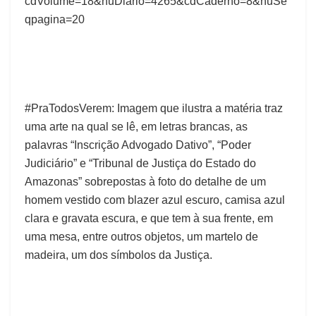
cdVolume=18&nuDiario=4265&cdCaderno=8&nuSe
qpagina=20
#PraTodosVerem: Imagem que ilustra a matéria traz
uma arte na qual se lê, em letras brancas, as
palavras “Inscrição Advogado Dativo”, “Poder
Judiciário” e “Tribunal de Justiça do Estado do
Amazonas” sobrepostas à foto do detalhe de um
homem vestido com blazer azul escuro, camisa azul
clara e gravata escura, e que tem à sua frente, em
uma mesa, entre outros objetos, um martelo de
madeira, um dos símbolos da Justiça.