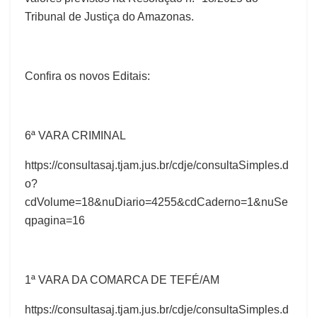
Tribunal de Justiça do Amazonas.
Confira os novos Editais:
6ª VARA CRIMINAL
https://consultasaj.tjam.jus.br/cdje/consultaSimples.d
o?
cdVolume=18&nuDiario=4255&cdCaderno=1&nuSe
qpagina=16
1ª VARA DA COMARCA DE TEFÉ/AM
https://consultasaj.tjam.jus.br/cdje/consultaSimples.d