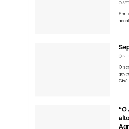
SET
Em um
acont
Sep
SET
O sec
gover
Giséll
“O 
aft
Agr