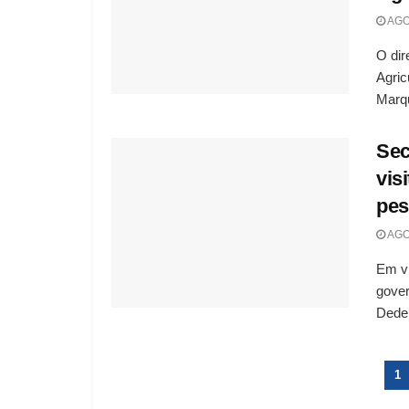
AGO
O dir
Agric
Marqu
Sec
vis
pes
AGO
Em vi
gover
Dedei
1