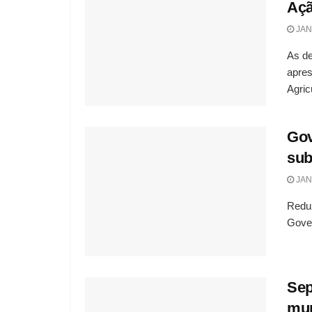
Açã
JAN
As de
apres
Agricu
Gov
sub
JAN
Reduz
Gover
Sep
mun