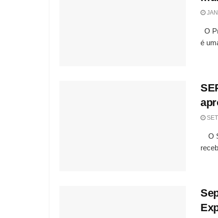
JAN
O Pro
é uma
SEP
apr
SET
O Se
receb
Sep
Exp