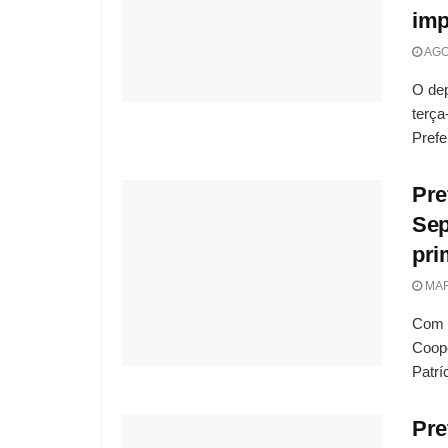
imp
AGO
O dep
terça
Prefei
Pre
Sep
pri
MAR
Com o
Coope
Patríc
Pre