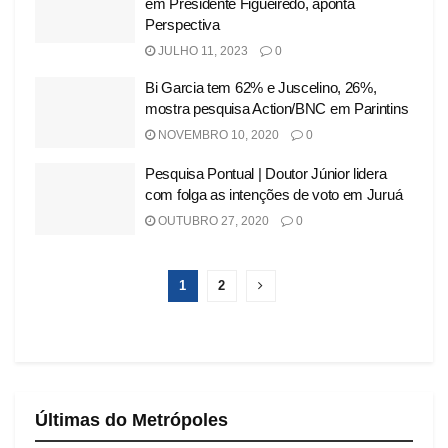
em Presidente Figueiredo, aponta
Perspectiva
JULHO 11, 2023
0
Bi Garcia tem 62% e Juscelino, 26%,
mostra pesquisa Action/BNC em Parintins
NOVEMBRO 10, 2020
0
Pesquisa Pontual | Doutor Júnior lidera
com folga as intenções de voto em Juruá
OUTUBRO 27, 2020
0
1
2
Últimas do Metrópoles