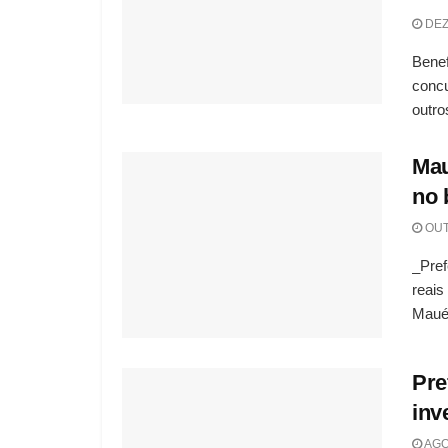
DEZ
Benef
concu
outro
Mau
no 
OUT
_Pref
reais
Maués
Pre
inv
AGO