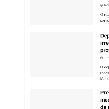
JAN
O rea
parti
Dep
irr
pro
DEZ
O dep
redes
Manut
Pre
iné
de 