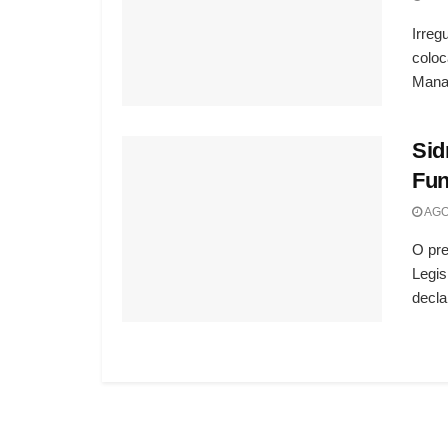
Irreg
coloc
Manau
Sid
Fu
AGO
O pr
Legis
decla