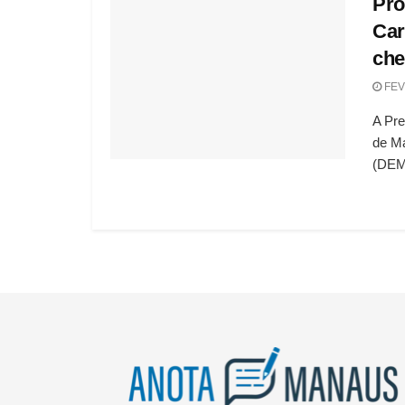
Pro
Car
che
FEV
A Pr
de M
(DEM)