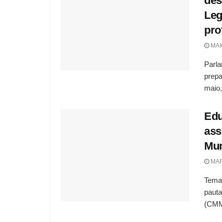
des
Leg
pro
MAIO
Parla
prepa
maio, 
Edu
ass
Mun
MAR
Temas
paut
(CMM)