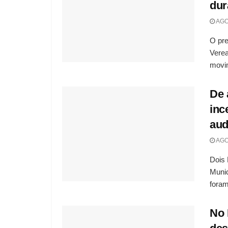
dur
AGO
O pr
Vere
movim
De 
inc
aud
AGO
Dois 
Muni
foram
No 