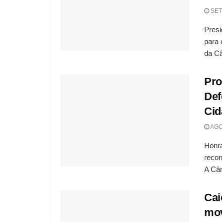
SET
Presi
para 
da Câ
Pro
Def
Cid
AGO
Honra
recon
A Câm
Cai
mov