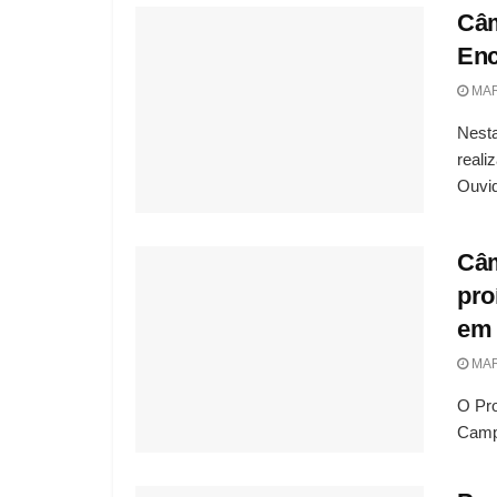
Câm
Enc
MAR
Nesta
reali
Ouvid
Câm
pro
em
MAR
O Pro
Campe