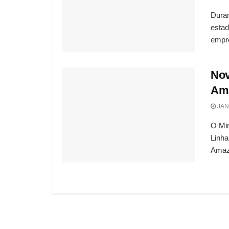
Duran
estad
empre
Nov
Ama
JAN
O Min
Linha
Amazo