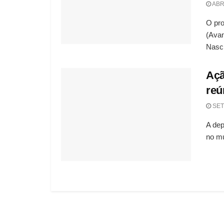
ABRI
O pro
(Avan
Nasci
Açã
reú
SET
A dep
no mu