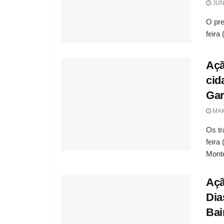
JUN
O pre
feira
Açã
cid
Gar
MAIO
Os tr
feira
Monte
Açã
Dia
Bai