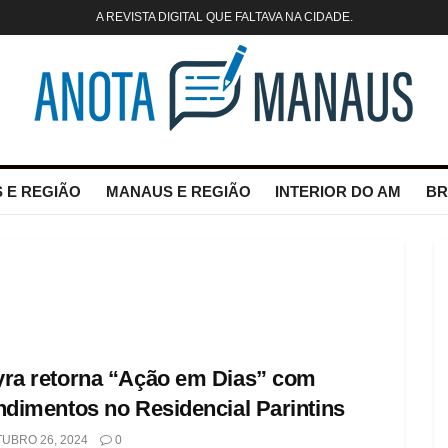
A REVISTA DIGITAL QUE FALTAVA NA CIDADE.
 E REGIÃO
MANAUS E REGIÃO
INTERIOR DO AM
BR
ra retorna “Ação em Dias” com
ndimentos no Residencial Parintins
UBRO 26, 2024
0