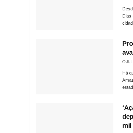
Desde
Dias 
cidad
Pro
ava
JUL
Há qu
Amazo
estadu
‘Aç
dep
mil