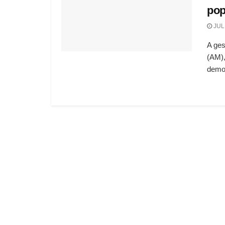
pop
JUL
A ges
(AM),
demo