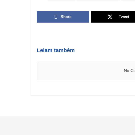
Share
Tweet
Leiam também
No Co