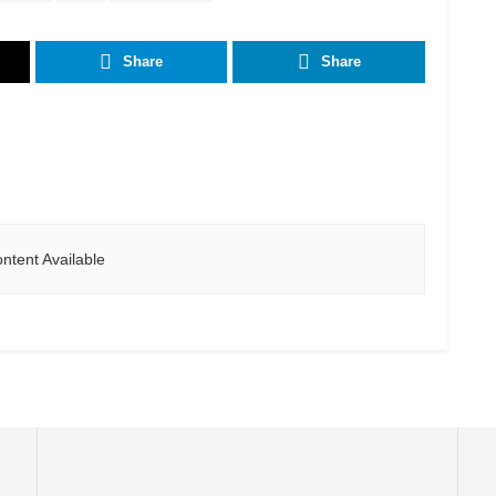
Share
Share
ntent Available