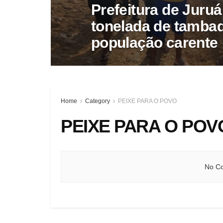
Prefeitura de Juruá 
tonelada de tambaq
população carente
Home
Category
PEIXE PARA O POVO
PEIXE PARA O POV
No Co