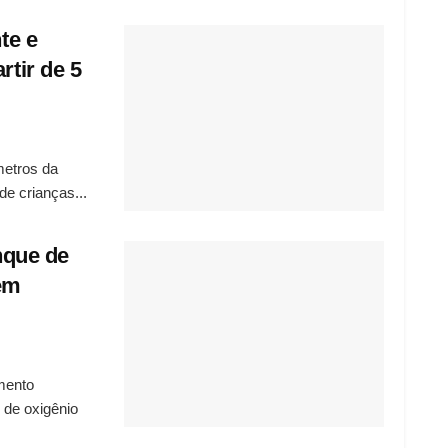
te e
rtir de 5
metros da
de crianças...
anque de
 em
imento
 de oxigênio