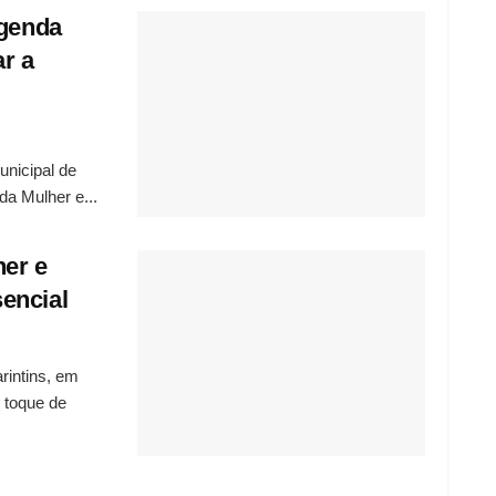
agenda
ar a
unicipal de
a Mulher e...
her e
encial
rintins, em
o toque de