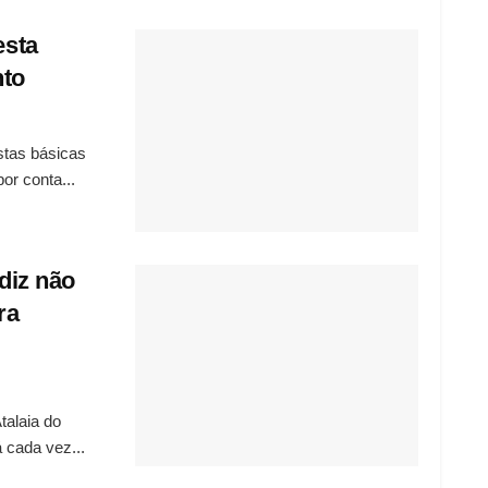
esta
nto
estas básicas
or conta...
 diz não
ra
talaia do
 cada vez...