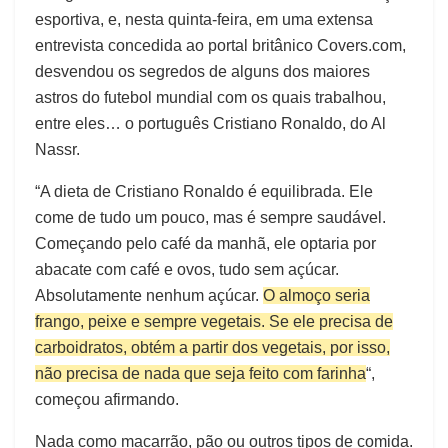
esportiva, e, nesta quinta-feira, em uma extensa
entrevista concedida ao portal britânico Covers.com,
desvendou os segredos de alguns dos maiores
astros do futebol mundial com os quais trabalhou,
entre eles… o português Cristiano Ronaldo, do Al
Nassr.
“A dieta de Cristiano Ronaldo é equilibrada. Ele
come de tudo um pouco, mas é sempre saudável.
Começando pelo café da manhã, ele optaria por
abacate com café e ovos, tudo sem açúcar.
Absolutamente nenhum açúcar.
O almoço seria
frango, peixe e sempre vegetais. Se ele precisa de
carboidratos, obtém a partir dos vegetais, por isso,
não precisa de nada que seja feito com farinha
“,
começou afirmando.
Nada como macarrão, pão ou outros tipos de comida.