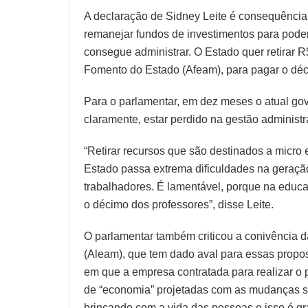
A declaração de Sidney Leite é consequência
remanejar fundos de investimentos para pode
consegue administrar. O Estado quer retirar
Fomento do Estado (Afeam), para pagar o déci
Para o parlamentar, em dez meses o atual gov
claramente, estar perdido na gestão administra
“Retirar recursos que são destinados a mic
Estado passa extrema dificuldades na geração
trabalhadores. É lamentável, porque na educ
o décimo dos professores”, disse Leite.
O parlamentar também criticou a conivência 
(Aleam), que tem dado aval para essas propos
em que a empresa contratada para realizar o 
de “economia” projetadas com as mudanças sã
brincando com a vida das pessoas e isso é gr