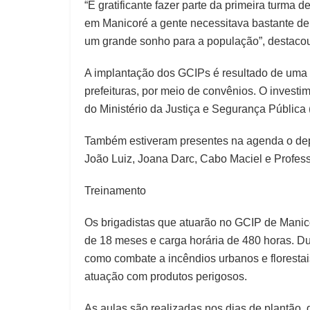
“É gratificante fazer parte da primeira turma 
em Manicoré a gente necessitava bastante de
um grande sonho para a população”, destaco
A implantação dos GCIPs é resultado de uma
prefeituras, por meio de convênios. O investi
do Ministério da Justiça e Segurança Públic
Também estiveram presentes na agenda o depu
João Luiz, Joana Darc, Cabo Maciel e Profess
Treinamento
Os brigadistas que atuarão no GCIP de Mani
de 18 meses e carga horária de 480 horas. Du
como combate a incêndios urbanos e florestai
atuação com produtos perigosos.
As aulas são realizadas nos dias de plantão, d