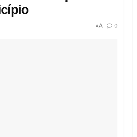
cípio
A
0
A