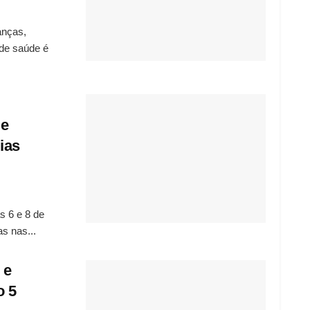
anças,
 de saúde é
de
ias
s 6 e 8 de
s nas...
 e
o 5