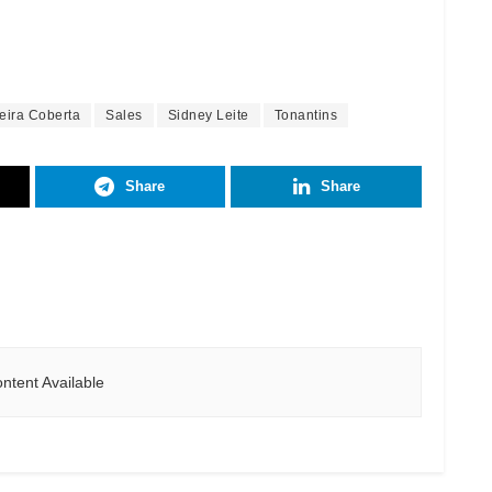
eira Coberta
Sales
Sidney Leite
Tonantins
Share
Share
ntent Available