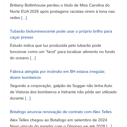
Brittany Boltinhouse perdeu o título de Miss Carolina do
Norte EUA 2026 após postagens racistas virem à tona nas
redes
[...]
Tubarão bioluminescente pode usar o próprio brilho para
caçar presas
Estudo indica que luz produzida pelo tubarão pode
funcionar como um “farol” para localizar alimento no fundo
do oceano
[...]
Fábrica atingida por incêndio em BH estava irregular,
dizem bombeiros
Segundo a corporação, galpão da Suggar não tinha Auto
de Vistoria dos bombeiros e hidrante não pôde ser utilizado
durante
[...]
Botafogo anuncia renovação de contrato com Alex Telles
Alex Telles chegou ao Botafogo em setembro de 2024.
Novo vínculo do jogador com o Glorioso vai até 2028
[...]