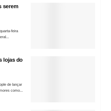
os serem
uarta-feira
ral...
 lojas do
ple de lançar
umores como...