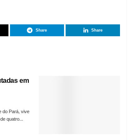
Share
Share
utadas em
 do Pará, vive
e quatro...