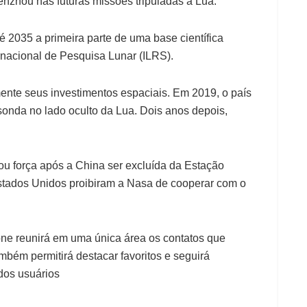
enzhou nas futuras missões tripuladas à Lua.
 2035 a primeira parte de uma base científica
rnacional de Pesquisa Lunar (ILRS).
ente seus investimentos espaciais. Em 2019, o país
onda no lado oculto da Lua. Dois anos depois,
ou força após a China ser excluída da Estação
stados Unidos proibiram a Nasa de cooperar com o
ne reunirá em uma única área os contatos que
mbém permitirá destacar favoritos e seguirá
dos usuários