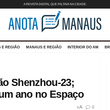
A REVISTA DIGITAL QUE FALTAVA NA CIDADE.
 E REGIÃO
MANAUS E REGIÃO
INTERIOR DO AM
BR
ão Shenzhou-23;
á um ano no Espaço
A
0
A