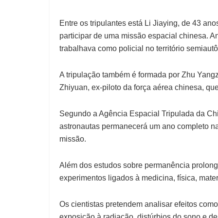
Entre os tripulantes está Li Jiaying, de 43 a
participar de uma missão espacial chinesa. An
trabalhava como policial no território semiau
A tripulação também é formada por Zhu Yangz
Zhiyuan, ex-piloto da força aérea chinesa, qu
Segundo a Agência Espacial Tripulada da Chi
astronautas permanecerá um ano completo n
missão.
Além dos estudos sobre permanência prolonga
experimentos ligados à medicina, física, mater
Os cientistas pretendem analisar efeitos como
exposição à radiação, distúrbios do sono e de