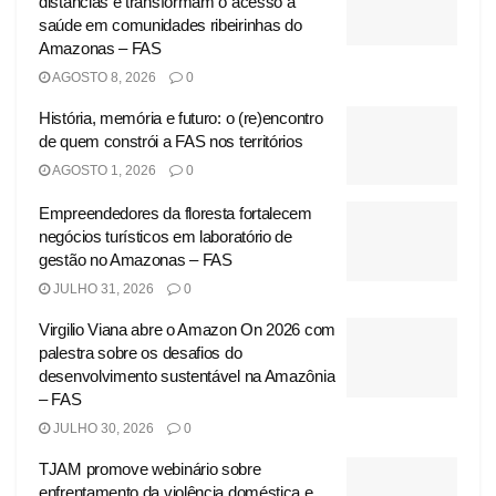
distâncias e transformam o acesso à
saúde em comunidades ribeirinhas do
Amazonas – FAS
AGOSTO 8, 2026
0
História, memória e futuro: o (re)encontro
de quem constrói a FAS nos territórios
AGOSTO 1, 2026
0
Empreendedores da floresta fortalecem
negócios turísticos em laboratório de
gestão no Amazonas – FAS
JULHO 31, 2026
0
Virgilio Viana abre o Amazon On 2026 com
palestra sobre os desafios do
desenvolvimento sustentável na Amazônia
– FAS
JULHO 30, 2026
0
TJAM promove webinário sobre
enfrentamento da violência doméstica e